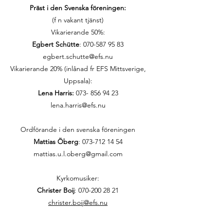
Präst i den Svenska föreningen:
(f n vakant tjänst)
Vikarierande 50%:
Egbert Schütte
:
070-587 95 83
egbert.schutte@efs.nu
Vikarierande 20% (inlånad fr EFS Mittsverige,
Uppsala):
Lena Harris:
073- 856 94 23
lena.harris@efs.nu
Ordförande i den svenska föreningen
Mattias Öberg
: 073-712 14 54
mattias.u.l.oberg@gmail.com
Kyrkomusiker:
Christer Boij
:
070-200 28 21
christer.boij@efs.nu