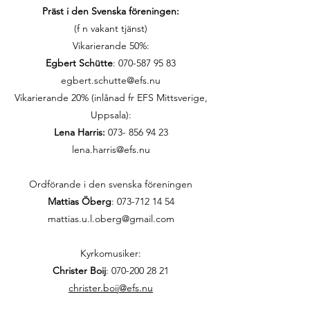
Präst i den Svenska föreningen:
(f n vakant tjänst)
Vikarierande 50%:
Egbert Schütte
:
070-587 95 83
egbert.schutte@efs.nu
Vikarierande 20% (inlånad fr EFS Mittsverige,
Uppsala):
Lena Harris:
073- 856 94 23
lena.harris@efs.nu
Ordförande i den svenska föreningen
Mattias Öberg
: 073-712 14 54
mattias.u.l.oberg@gmail.com
Kyrkomusiker:
Christer Boij
:
070-200 28 21
christer.boij@efs.nu