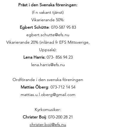
Präst i den Svenska föreningen:
(f n vakant tjänst)
Vikarierande 50%:
Egbert Schütte
:
070-587 95 83
egbert.schutte@efs.nu
Vikarierande 20% (inlånad fr EFS Mittsverige,
Uppsala):
Lena Harris:
073- 856 94 23
lena.harris@efs.nu
Ordförande i den svenska föreningen
Mattias Öberg
: 073-712 14 54
mattias.u.l.oberg@gmail.com
Kyrkomusiker:
Christer Boij
:
070-200 28 21
christer.boij@efs.nu