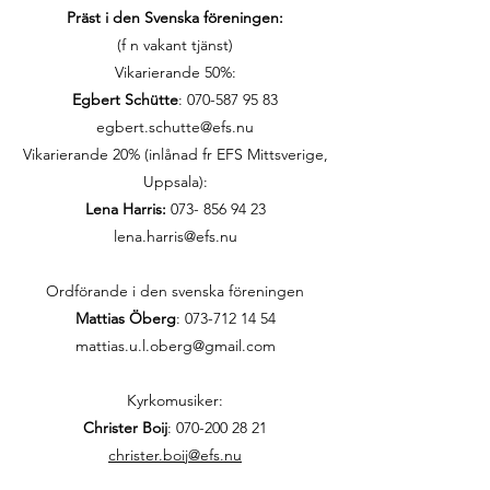
Präst i den Svenska föreningen:
(f n vakant tjänst)
Vikarierande 50%:
Egbert Schütte
:
070-587 95 83
egbert.schutte@efs.nu
Vikarierande 20% (inlånad fr EFS Mittsverige,
Uppsala):
Lena Harris:
073- 856 94 23
lena.harris@efs.nu
Ordförande i den svenska föreningen
Mattias Öberg
: 073-712 14 54
mattias.u.l.oberg@gmail.com
Kyrkomusiker:
Christer Boij
:
070-200 28 21
christer.boij@efs.nu