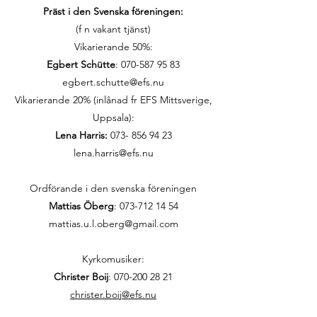
Präst i den Svenska föreningen:
(f n vakant tjänst)
Vikarierande 50%:
Egbert Schütte
:
070-587 95 83
egbert.schutte@efs.nu
Vikarierande 20% (inlånad fr EFS Mittsverige,
Uppsala):
Lena Harris:
073- 856 94 23
lena.harris@efs.nu
Ordförande i den svenska föreningen
Mattias Öberg
: 073-712 14 54
mattias.u.l.oberg@gmail.com
Kyrkomusiker:
Christer Boij
:
070-200 28 21
christer.boij@efs.nu