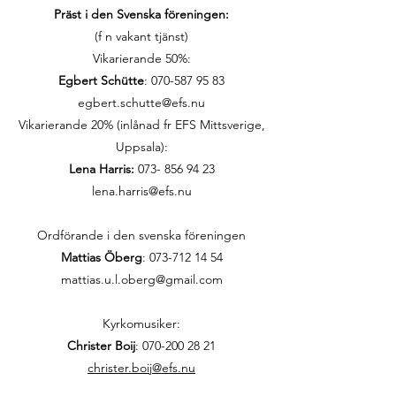
Präst i den Svenska föreningen:
(f n vakant tjänst)
Vikarierande 50%:
Egbert Schütte
:
070-587 95 83
egbert.schutte@efs.nu
Vikarierande 20% (inlånad fr EFS Mittsverige,
Uppsala):
Lena Harris:
073- 856 94 23
lena.harris@efs.nu
Ordförande i den svenska föreningen
Mattias Öberg
: 073-712 14 54
mattias.u.l.oberg@gmail.com
Kyrkomusiker:
Christer Boij
:
070-200 28 21
christer.boij@efs.nu