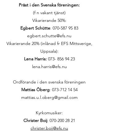
Präst i den Svenska föreningen:
(f n vakant tjänst)
Vikarierande 50%:
Egbert Schütte
:
070-587 95 83
egbert.schutte@efs.nu
Vikarierande 20% (inlånad fr EFS Mittsverige,
Uppsala):
Lena Harris:
073- 856 94 23
lena.harris@efs.nu
Ordförande i den svenska föreningen
Mattias Öberg
: 073-712 14 54
mattias.u.l.oberg@gmail.com
Kyrkomusiker:
Christer Boij
:
070-200 28 21
christer.boij@efs.nu