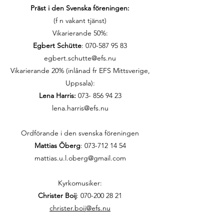
Präst i den Svenska föreningen:
(f n vakant tjänst)
Vikarierande 50%:
Egbert Schütte
:
070-587 95 83
egbert.schutte@efs.nu
Vikarierande 20% (inlånad fr EFS Mittsverige,
Uppsala):
Lena Harris:
073- 856 94 23
lena.harris@efs.nu
Ordförande i den svenska föreningen
Mattias Öberg
: 073-712 14 54
mattias.u.l.oberg@gmail.com
Kyrkomusiker:
Christer Boij
:
070-200 28 21
christer.boij@efs.nu