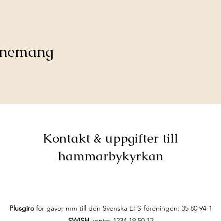
venemang
Kontakt & uppgifter till
hammarbykyrkan
Plusgiro
för gåvor mm till den Svenska EFS-föreningen:
35 80 94-1
SWISH
konto: 1234 19 50 12