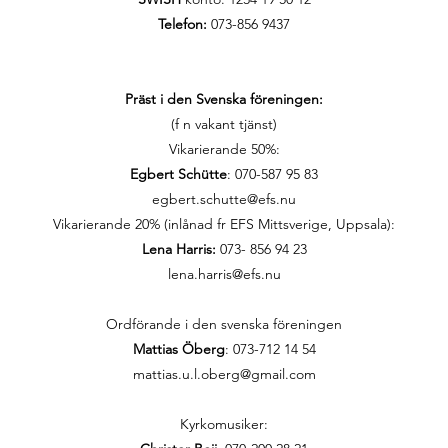
Telefon:
073-856 9437
Präst i den Svenska föreningen:
(f n vakant tjänst)
Vikarierande 50%:
Egbert Schütte
: 070-587 95 83
egbert.schutte@efs.nu
Vikarierande 20% (inlånad fr EFS Mittsverige, Uppsala):
Lena Harris:
073- 856 94 23
lena.harris@efs.nu
Ordförande i den svenska föreningen
Mattias Öberg
: 073-712 14 54
mattias.u.l.oberg@gmail.com
Kyrkomusiker: