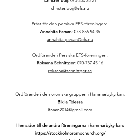
Christer Boij
:
070-200 28 21
christer.boij@efs.nu
Präst för den persiska EFS-föreningen:
Annahita Parsan
:
073-856 94 35
annahita.parsan@efs.nu
Ordförande i Persiska EFS-föreningen:
Roksana Schnittger
:
070-737 45 16
roksana@schnittger.se
Ordförande i den oromska gruppen i Hammarbykyrkan:
Bikila Tolessa
ifnaan2014@gmail.com
Hemsidor till de andra föreningarna i hammarbykyrkan:
https://stockholmoromochurch.org/