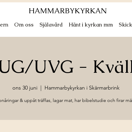
HAMMARBYKYRKAN
ern
Om oss
Själavård
Hänt i kyrkan mm
Skic
UG/UVG - Kväl
ons 30 juni
  |  
Hammarbykyrkan i Skärmarbrink
onåringar & uppåt träffas, lagar mat, har bibelstudie och firar mä