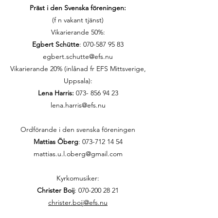
Präst i den Svenska föreningen:
(f n vakant tjänst)
Vikarierande 50%:
Egbert Schütte
:
070-587 95 83
egbert.schutte@efs.nu
Vikarierande 20% (inlånad fr EFS Mittsverige,
Uppsala):
Lena Harris:
073- 856 94 23
lena.harris@efs.nu
Ordförande i den svenska föreningen
Mattias Öberg
: 073-712 14 54
mattias.u.l.oberg@gmail.com
Kyrkomusiker:
Christer Boij
:
070-200 28 21
christer.boij@efs.nu