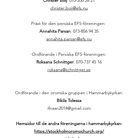
Christer Boij
:
070-200 28 21
christer.boij@efs.nu
Präst för den persiska EFS-föreningen:
Annahita Parsan
:
073-856 94 35
annahita.parsan@efs.nu
Ordförande i Persiska EFS-föreningen:
Roksana Schnittger
:
070-737 45 16
roksana@schnittger.se
Ordförande i den oromska gruppen i Hammarbykyrkan:
Bikila Tolessa
ifnaan2014@gmail.com
Hemsidor till de andra föreningarna i hammarbykyrkan:
https://stockholmoromochurch.org/