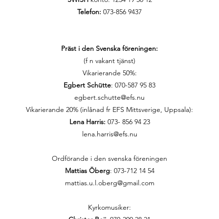
Telefon:
073-856 9437
Präst i den Svenska föreningen:
(f n vakant tjänst)
Vikarierande 50%:
Egbert Schütte
: 070-587 95 83
egbert.schutte@efs.nu
Vikarierande 20% (inlånad fr EFS Mittsverige, Uppsala):
Lena Harris:
073- 856 94 23
lena.harris@efs.nu
Ordförande i den svenska föreningen
Mattias Öberg
: 073-712 14 54
mattias.u.l.oberg@gmail.com
Kyrkomusiker: