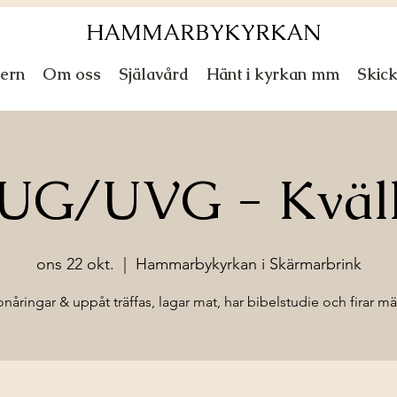
HAMMARBYKYRKAN
ern
Om oss
Själavård
Hänt i kyrkan mm
Skic
UG/UVG - Kväl
ons 22 okt.
  |  
Hammarbykyrkan i Skärmarbrink
onåringar & uppåt träffas, lagar mat, har bibelstudie och firar mä