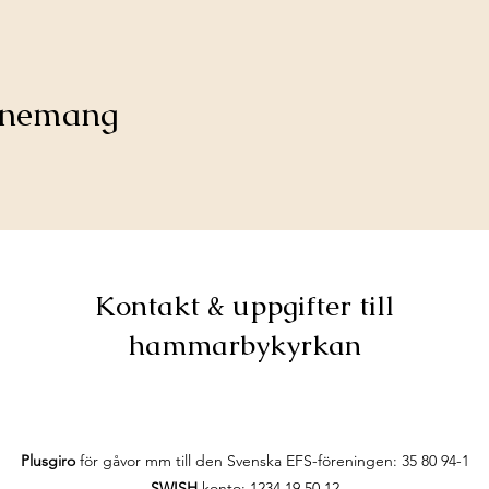
venemang
Kontakt & uppgifter till
hammarbykyrkan
Plusgiro
för gåvor mm till den Svenska EFS-föreningen:
35 80 94-1
SWISH
konto: 1234 19 50 12