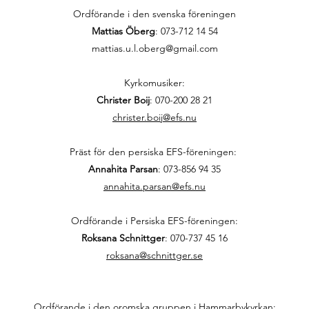
Ordförande i den svenska föreningen
Mattias Öberg
: 073-712 14 54
mattias.u.l.oberg@gmail.com
Kyrkomusiker:
Christer Boij
:
070-200 28 21
christer.boij@efs.nu
Präst för den persiska EFS-föreningen:
Annahita Parsan
:
073-856 94 35
annahita.parsan@efs.nu
Ordförande i Persiska EFS-föreningen:
Roksana Schnittger
:
070-737 45 16
roksana@schnittger.se
Ordförande i den oromska gruppen i Hammarbykyrkan: