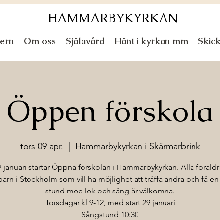
HAMMARBYKYRKAN
ern
Om oss
Själavård
Hänt i kyrkan mm
Skic
Öppen förskola
tors 09 apr.
  |  
Hammarbykyrkan i Skärmarbrink
 januari startar Öppna förskolan i Hammarbykyrkan. Alla föräld
arn i Stockholm som vill ha möjlighet att träffa andra och få en
stund med lek och sång är välkomna.
Torsdagar kl 9-12, med start 29 januari
Sångstund 10:30