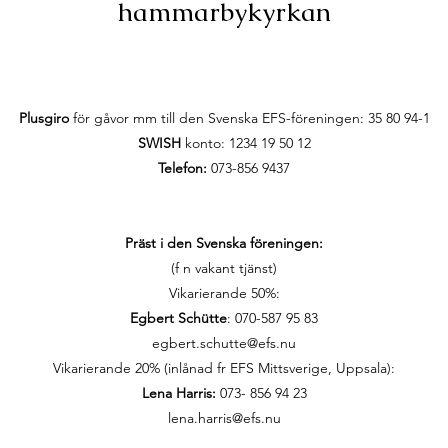
hammarbykyrkan
Plusgiro
för gåvor mm till den Svenska EFS-föreningen:
35 80 94-1
SWISH
konto: 1234 19 50 12
Telefon:
073-856 9437
Präst i den Svenska föreningen:
(f n vakant tjänst)
Vikarierande 50%:
Egbert Schütte
: 070-587 95 83
egbert.schutte@efs.nu
Vikarierande 20% (inlånad fr EFS Mittsverige, Uppsala):
Lena Harris:
073- 856 94 23
lena.harris@efs.nu