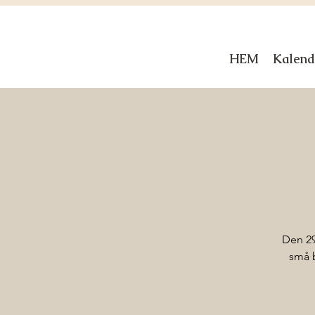
HEM
Kalend
Den 29
små b