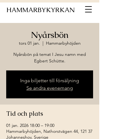
HAMMARBYKYRKAN
Nyårsbön
tors 01 jan.
  |  
Hammarbyhöjden
Nyårsbön på temat I Jesu namn med
Inga biljetter till försäljning
Se andra evenemang
Tid och plats
01 jan. 2026 18:00 – 19:00
Hammarbyhöjden, Nathorstvägen 44, 121 37
Johanneshov, Sverige