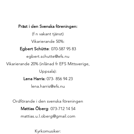
Präst i den Svenska föreningen:
(f n vakant tjänst)
Vikarierande 50%:
Egbert Schütte
:
070-587 95 83
egbert.schutte@efs.nu
Vikarierande 20% (inlånad fr EFS Mittsverige,
Uppsala):
Lena Harris:
073- 856 94 23
lena.harris@efs.nu
Ordförande i den svenska föreningen
Mattias Öberg
: 073-712 14 54
mattias.u.l.oberg@gmail.com
Kyrkomusiker: