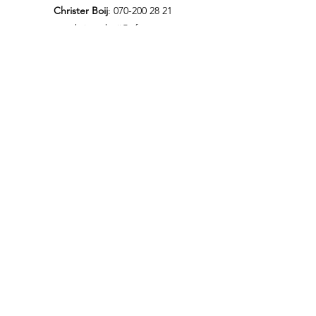
Christer Boij
:
070-200 28 21
christer.boij@efs.nu
Präst för den persiska EFS-föreningen:
Annahita Parsan
:
073-856 94 35
annahita.parsan@efs.nu
Ordförande i Persiska EFS-föreningen:
Roksana Schnittger
:
070-737 45 16
roksana@schnittger.se
Ordförande i den oromska gruppen i
Hammarbykyrkan:
Bikila Tolessa
ifnaan2014@gmail.com
Hemsidor till de andra föreningarna i