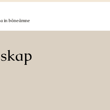
ka in böneämne
nskap