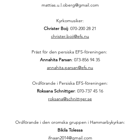
mattias.u.l.oberg@gmail.com
Kyrkomusiker:
Christer Boij
:
070-200 28 21
christer.boij@efs.nu
Präst för den persiska EFS-föreningen:
Annahita Parsan
:
073-856 94 35
annahita.parsan@efs.nu
Ordförande i Persiska EFS-föreningen:
Roksana Schnittger
:
070-737 45 16
roksana@schnittger.se
Ordförande i den oromska gruppen i Hammarbykyrkan:
Bikila Tolessa
ifnaan2014@gmail.com