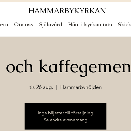
HAMMARBYKYRKAN
ern
Om oss
Själavård
Hänt i kyrkan mm
Skic
 och kaffegeme
tis 26 aug.
  |  
Hammarbyhöjden
Inga biljetter till försäljning
Se andra evenemang