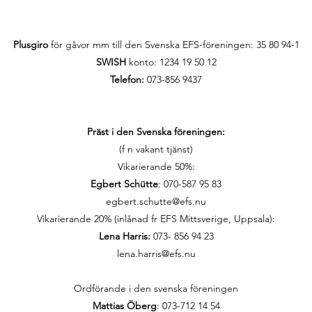
Plusgiro
för gåvor mm till den Svenska EFS-föreningen:
35 80 94-1
SWISH
konto: 1234 19 50 12
Telefon:
073-856 9437
Präst i den Svenska föreningen:
(f n vakant tjänst)
Vikarierande 50%:
Egbert Schütte
: 070-587 95 83
egbert.schutte@efs.nu
Vikarierande 20% (inlånad fr EFS Mittsverige, Uppsala):
Lena Harris:
073- 856 94 23
lena.harris@efs.nu
Ordförande i den svenska föreningen
Mattias Öberg
: 073-712 14 54