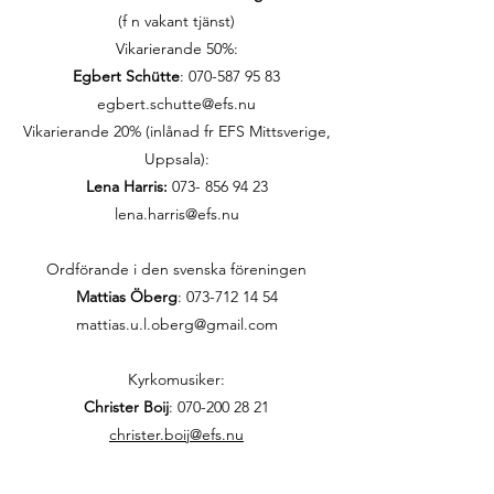
(f n vakant tjänst)
Vikarierande 50%:
Egbert Schütte
:
070-587 95 83
egbert.schutte@efs.nu
Vikarierande 20% (inlånad fr EFS Mittsverige,
Uppsala):
Lena Harris:
073- 856 94 23
lena.harris@efs.nu
Ordförande i den svenska föreningen
Mattias Öberg
: 073-712 14 54
mattias.u.l.oberg@gmail.com
Kyrkomusiker:
Christer Boij
:
070-200 28 21
christer.boij@efs.nu
Präst för den persiska EFS-föreningen: