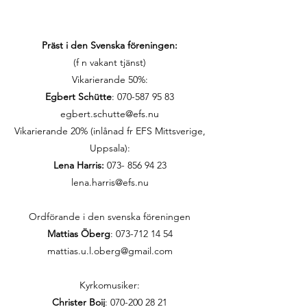
Präst i den Svenska föreningen:
(f n vakant tjänst)
Vikarierande 50%:
Egbert Schütte
:
070-587 95 83
egbert.schutte@efs.nu
Vikarierande 20% (inlånad fr EFS Mittsverige,
Uppsala):
Lena Harris:
073- 856 94 23
lena.harris@efs.nu
Ordförande i den svenska föreningen
Mattias Öberg
: 073-712 14 54
mattias.u.l.oberg@gmail.com
Kyrkomusiker:
Christer Boij
:
070-200 28 21