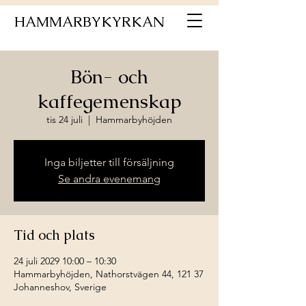
HAMMARBYKYRKAN
Bön- och
kaffegemenskap
tis 24 juli
  |  
Hammarbyhöjden
Inga biljetter till försäljning
Se andra evenemang
Tid och plats
24 juli 2029 10:00 – 10:30
Hammarbyhöjden, Nathorstvägen 44, 121 37
Johanneshov, Sverige