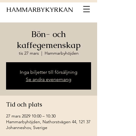
HAMMARBYKYRKAN
Bön- och
kaffegemenskap
tis 27 mars
  |  
Hammarbyhöjden
Inga biljetter till försäljning
Se andra evenemang
Tid och plats
27 mars 2029 10:00 – 10:30
Hammarbyhöjden, Nathorstvägen 44, 121 37
Johanneshov, Sverige