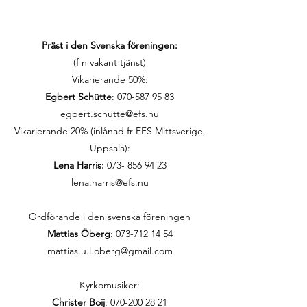
Präst i den Svenska föreningen:
(f n vakant tjänst)
Vikarierande 50%:
Egbert Schütte
:
070-587 95 83
egbert.schutte@efs.nu
Vikarierande 20% (inlånad fr EFS Mittsverige,
Uppsala):
Lena Harris:
073- 856 94 23
lena.harris@efs.nu
Ordförande i den svenska föreningen
Mattias Öberg
: 073-712 14 54
mattias.u.l.oberg@gmail.com
Kyrkomusiker:
Christer Boij
:
070-200 28 21