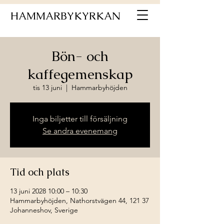
HAMMARBYKYRKAN
Bön- och
kaffegemenskap
tis 13 juni
  |  
Hammarbyhöjden
Inga biljetter till försäljning
Se andra evenemang
Tid och plats
13 juni 2028 10:00 – 10:30
Hammarbyhöjden, Nathorstvägen 44, 121 37
Johanneshov, Sverige