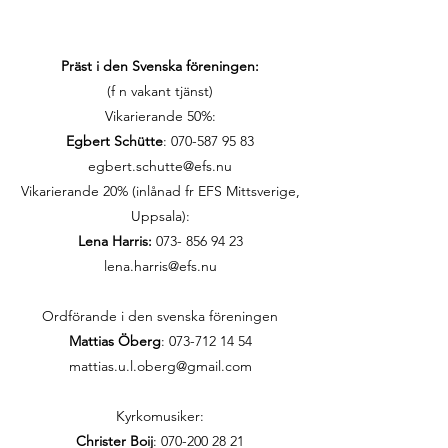
Präst i den Svenska föreningen:
(f n vakant tjänst)
Vikarierande 50%:
Egbert Schütte
:
070-587 95 83
egbert.schutte@efs.nu
Vikarierande 20% (inlånad fr EFS Mittsverige,
Uppsala):
Lena Harris:
073- 856 94 23
lena.harris@efs.nu
Ordförande i den svenska föreningen
Mattias Öberg
: 073-712 14 54
mattias.u.l.oberg@gmail.com
Kyrkomusiker:
Christer Boij
:
070-200 28 21