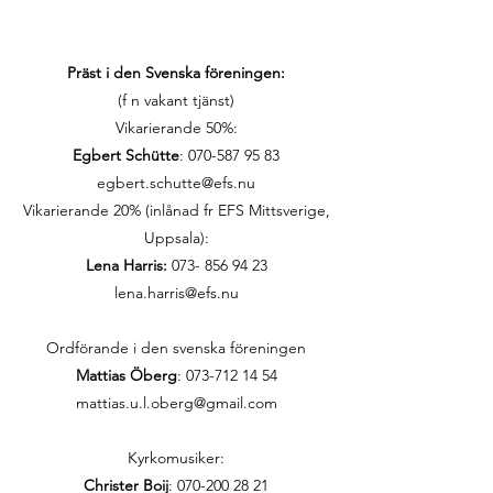
Präst i den Svenska föreningen:
(f n vakant tjänst)
Vikarierande 50%:
Egbert Schütte
:
070-587 95 83
egbert.schutte@efs.nu
Vikarierande 20% (inlånad fr EFS Mittsverige,
Uppsala):
Lena Harris:
073- 856 94 23
lena.harris@efs.nu
Ordförande i den svenska föreningen
Mattias Öberg
: 073-712 14 54
mattias.u.l.oberg@gmail.com
Kyrkomusiker:
Christer Boij
:
070-200 28 21