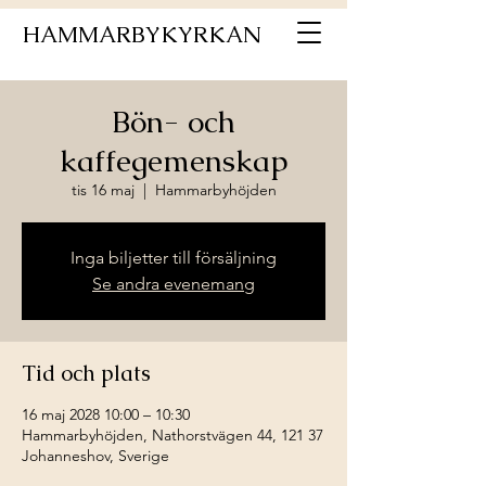
HAMMARBYKYRKAN
Bön- och
kaffegemenskap
tis 16 maj
  |  
Hammarbyhöjden
Inga biljetter till försäljning
Se andra evenemang
Tid och plats
16 maj 2028 10:00 – 10:30
Hammarbyhöjden, Nathorstvägen 44, 121 37
Johanneshov, Sverige