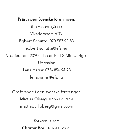
Präst i den Svenska föreningen:
(f n vakant tjänst)
Vikarierande 50%:
Egbert Schütte
:
070-587 95 83
egbert.schutte@efs.nu
Vikarierande 20% (inlånad fr EFS Mittsverige,
Uppsala):
Lena Harris:
073- 856 94 23
lena.harris@efs.nu
Ordförande i den svenska föreningen
Mattias Öberg
: 073-712 14 54
mattias.u.l.oberg@gmail.com
Kyrkomusiker:
Christer Boij
:
070-200 28 21