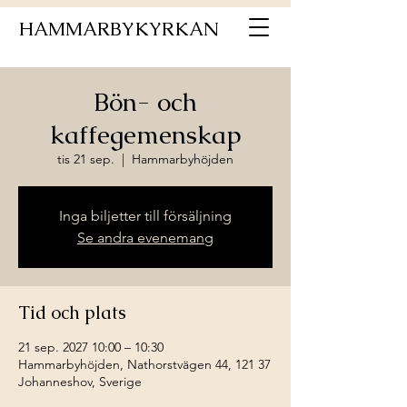
HAMMARBYKYRKAN
Bön- och
kaffegemenskap
tis 21 sep.
  |  
Hammarbyhöjden
Inga biljetter till försäljning
Se andra evenemang
Tid och plats
21 sep. 2027 10:00 – 10:30
Hammarbyhöjden, Nathorstvägen 44, 121 37
Johanneshov, Sverige