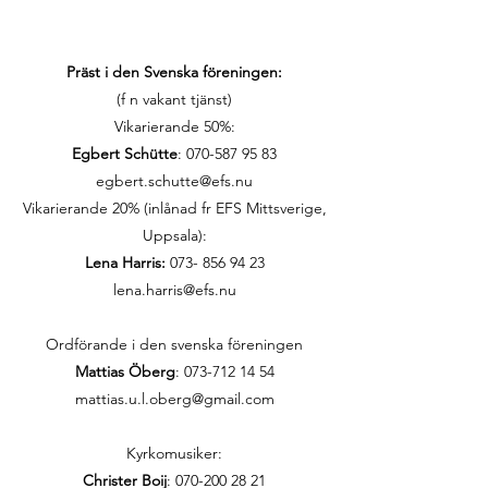
Präst i den Svenska föreningen:
(f n vakant tjänst)
Vikarierande 50%:
Egbert Schütte
:
070-587 95 83
egbert.schutte@efs.nu
Vikarierande 20% (inlånad fr EFS Mittsverige,
Uppsala):
Lena Harris:
073- 856 94 23
lena.harris@efs.nu
Ordförande i den svenska föreningen
Mattias Öberg
: 073-712 14 54
mattias.u.l.oberg@gmail.com
Kyrkomusiker:
Christer Boij
:
070-200 28 21