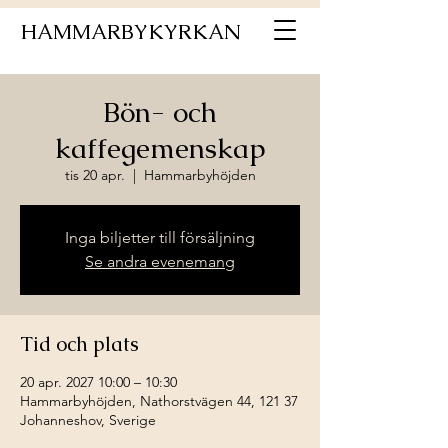
HAMMARBYKYRKAN
Bön- och
kaffegemenskap
tis 20 apr.
  |  
Hammarbyhöjden
Inga biljetter till försäljning
Se andra evenemang
Tid och plats
20 apr. 2027 10:00 – 10:30
Hammarbyhöjden, Nathorstvägen 44, 121 37
Johanneshov, Sverige