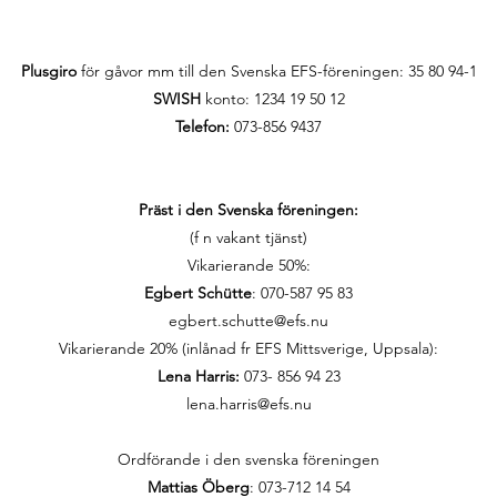
Plusgiro
för gåvor mm till den Svenska EFS-föreningen:
35 80 94-1
SWISH
konto: 1234 19 50 12
Telefon:
073-856 9437
Präst i den Svenska föreningen:
(f n vakant tjänst)
Vikarierande 50%:
Egbert Schütte
: 070-587 95 83
egbert.schutte@efs.nu
Vikarierande 20% (inlånad fr EFS Mittsverige, Uppsala):
Lena Harris:
073- 856 94 23
lena.harris@efs.nu
Ordförande i den svenska föreningen
Mattias Öberg
: 073-712 14 54