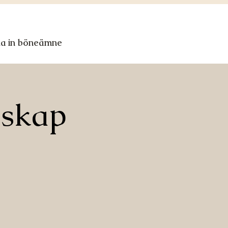
ka in böneämne
nskap