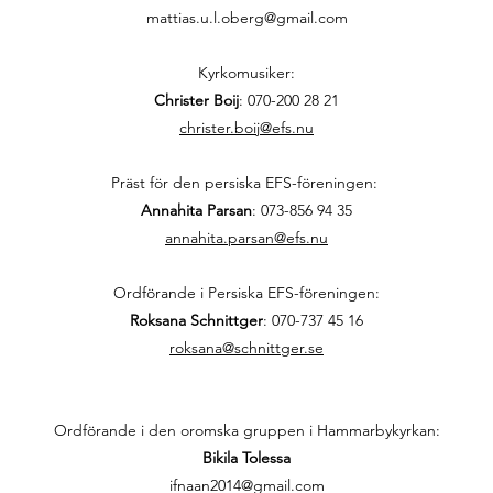
mattias.u.l.oberg@gmail.com
Kyrkomusiker:
Christer Boij
:
070-200 28 21
christer.boij@efs.nu
Präst för den persiska EFS-föreningen:
Annahita Parsan
:
073-856 94 35
annahita.parsan@efs.nu
Ordförande i Persiska EFS-föreningen:
Roksana Schnittger
:
070-737 45 16
roksana@schnittger.se
Ordförande i den oromska gruppen i Hammarbykyrkan:
Bikila Tolessa
ifnaan2014@gmail.com