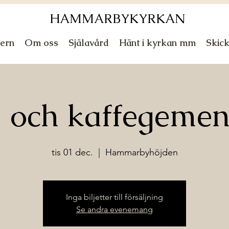
HAMMARBYKYRKAN
ern
Om oss
Själavård
Hänt i kyrkan mm
Skic
 och kaffegeme
tis 01 dec.
  |  
Hammarbyhöjden
Inga biljetter till försäljning
Se andra evenemang