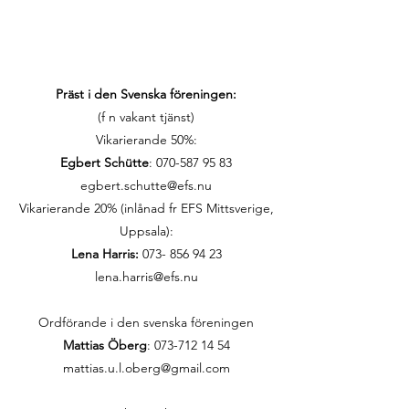
Präst i den Svenska föreningen:
(f n vakant tjänst)
Vikarierande 50%:
Egbert Schütte
:
070-587 95 83
egbert.schutte@efs.nu
Vikarierande 20% (inlånad fr EFS Mittsverige,
Uppsala):
Lena Harris:
073- 856 94 23
lena.harris@efs.nu
Ordförande i den svenska föreningen
Mattias Öberg
: 073-712 14 54
mattias.u.l.oberg@gmail.com