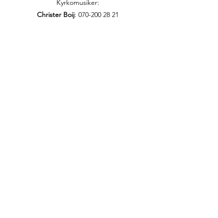
Kyrkomusiker:
Christer Boij
:
070-200 28 21
christer.boij@efs.nu
Präst för den persiska EFS-föreningen:
Annahita Parsan
:
073-856 94 35
annahita.parsan@efs.nu
Ordförande i Persiska EFS-föreningen:
Roksana Schnittger
:
070-737 45 16
roksana@schnittger.se
Ordförande i den oromska gruppen i
Hammarbykyrkan:
Bikila Tolessa
ifnaan2014@gmail.com