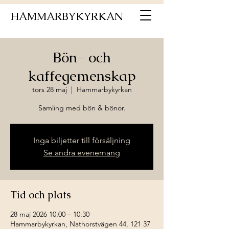
HAMMARBYKYRKAN
Bön- och
kaffegemenskap
tors 28 maj
  |  
Hammarbykyrkan
Samling med bön & bönor.
Inga biljetter till försäljning
Se andra evenemang
Tid och plats
28 maj 2026 10:00 – 10:30
Hammarbykyrkan, Nathorstvägen 44, 121 37