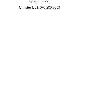
Kyrkomusiker:
Christer Boij
:
070-200 28 21
christer.boij@efs.nu
Präst för den persiska EFS-föreningen:
Annahita Parsan
:
073-856 94 35
annahita.parsan@efs.nu
Ordförande i Persiska EFS-föreningen:
Roksana Schnittger
:
070-737 45 16
roksana@schnittger.se
Ordförande i den oromska gruppen i
Hammarbykyrkan:
Bikila Tolessa
ifnaan2014@gmail.com