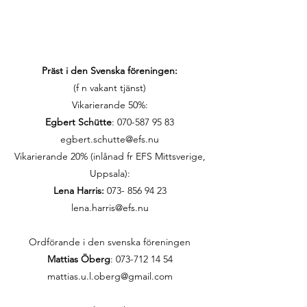
Präst i den Svenska föreningen:
(f n vakant tjänst)
Vikarierande 50%:
Egbert Schütte
:
070-587 95 83
egbert.schutte@efs.nu
Vikarierande 20% (inlånad fr EFS Mittsverige,
Uppsala):
Lena Harris:
073- 856 94 23
lena.harris@efs.nu
Ordförande i den svenska föreningen
Mattias Öberg
: 073-712 14 54
mattias.u.l.oberg@gmail.com