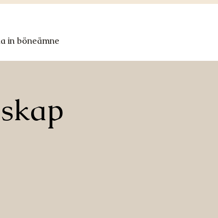
ka in böneämne
nskap