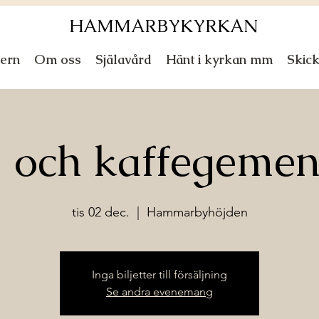
HAMMARBYKYRKAN
ern
Om oss
Själavård
Hänt i kyrkan mm
Skic
 och kaffegeme
tis 02 dec.
  |  
Hammarbyhöjden
Inga biljetter till försäljning
Se andra evenemang