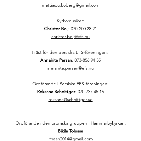
mattias.u.l.oberg@gmail.com
Kyrkomusiker:
Christer Boij
:
070-200 28 21
christer.boij@efs.nu
Präst för den persiska EFS-föreningen:
Annahita Parsan
:
073-856 94 35
annahita.parsan@efs.nu
Ordförande i Persiska EFS-föreningen:
Roksana Schnittger
:
070-737 45 16
roksana@schnittger.se
Ordförande i den oromska gruppen i Hammarbykyrkan:
Bikila Tolessa
ifnaan2014@gmail.com