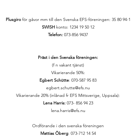
Plusgiro
för gåvor mm till den Svenska EFS-föreningen:
35 80 94-1
SWISH
konto: 1234 19 50 12
Telefon:
073-856 9437
Präst i den Svenska föreningen:
(f n vakant tjänst)
Vikarierande 50%:
Egbert Schütte
: 070-587 95 83
egbert.schutte@efs.nu
Vikarierande 20% (inlånad fr EFS Mittsverige, Uppsala):
Lena Harris:
073- 856 94 23
lena.harris@efs.nu
Ordförande i den svenska föreningen
Mattias Öberg
: 073-712 14 54