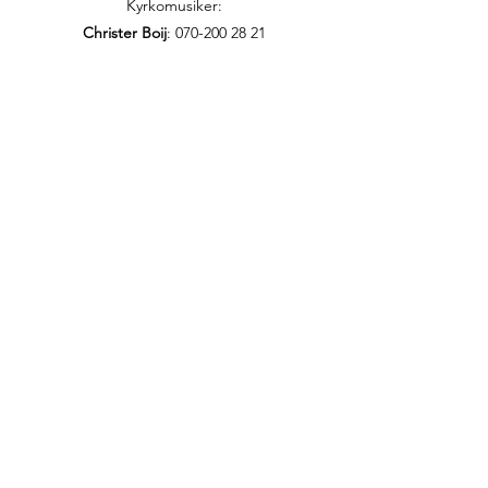
Kyrkomusiker:
Christer Boij
:
070-200 28 21
christer.boij@efs.nu
Präst för den persiska EFS-föreningen:
Annahita Parsan
:
073-856 94 35
annahita.parsan@efs.nu
Ordförande i Persiska EFS-föreningen:
Roksana Schnittger
:
070-737 45 16
roksana@schnittger.se
Ordförande i den oromska gruppen i
Hammarbykyrkan:
Bikila Tolessa
ifnaan2014@gmail.com