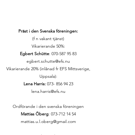
Präst i den Svenska föreningen:
(f n vakant tjänst)
Vikarierande 50%:
Egbert Schütte
:
070-587 95 83
egbert.schutte@efs.nu
Vikarierande 20% (inlånad fr EFS Mittsverige,
Uppsala):
Lena Harris:
073- 856 94 23
lena.harris@efs.nu
Ordförande i den svenska föreningen
Mattias Öberg
: 073-712 14 54
mattias.u.l.oberg@gmail.com