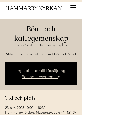
HAMMARBYKYRKAN
Bön- och
kaffegemenskap
tors 23 okt.
  |  
Hammarbyhöjden
Välkommen till en stund med bön & bönor!
Inga biljetter till försäljning
Se andra evenemang
Tid och plats
23 okt. 2025 10:00 – 10:30
Hammarbyhöjden, Nathorstvägen 44, 121 37