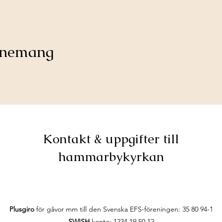
venemang
Kontakt & uppgifter till
hammarbykyrkan
Plusgiro
för gåvor mm till den Svenska EFS-föreningen:
35 80 94-1
SWISH
konto: 1234 19 50 12