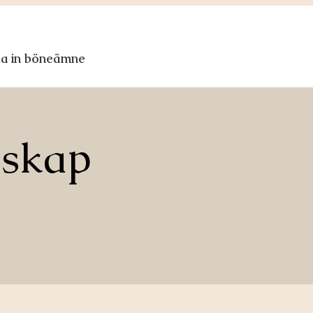
ka in böneämne
nskap