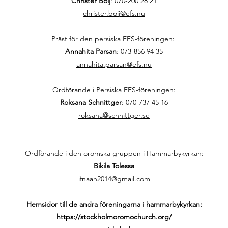
Christer Boij
:
070-200 28 21
christer.boij@efs.nu
Präst för den persiska EFS-föreningen:
Annahita Parsan
:
073-856 94 35
annahita.parsan@efs.nu
Ordförande i Persiska EFS-föreningen:
Roksana Schnittger
:
070-737 45 16
roksana@schnittger.se
Ordförande i den oromska gruppen i Hammarbykyrkan:
Bikila Tolessa
ifnaan2014@gmail.com
Hemsidor till de andra föreningarna i hammarbykyrkan:
https://stockholmoromochurch.org/