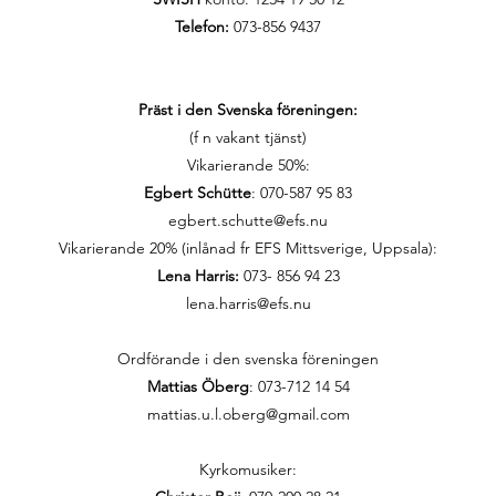
Telefon:
073-856 9437
Präst i den Svenska föreningen:
(f n vakant tjänst)
Vikarierande 50%:
Egbert Schütte
: 070-587 95 83
egbert.schutte@efs.nu
Vikarierande 20% (inlånad fr EFS Mittsverige, Uppsala):
Lena Harris:
073- 856 94 23
lena.harris@efs.nu
Ordförande i den svenska föreningen
Mattias Öberg
: 073-712 14 54
mattias.u.l.oberg@gmail.com
Kyrkomusiker: