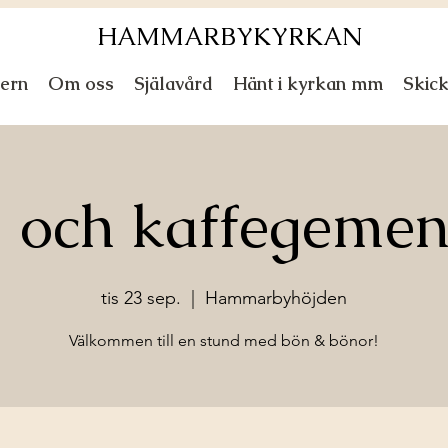
HAMMARBYKYRKAN
ern
Om oss
Själavård
Hänt i kyrkan mm
Skic
 och kaffegeme
tis 23 sep.
  |  
Hammarbyhöjden
Välkommen till en stund med bön & bönor!