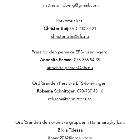
mattias.u.l.oberg@gmail.com
Kyrkomusiker:
Christer Boij
:
070-200 28 21
christer.boij@efs.nu
Präst för den persiska EFS-föreningen:
Annahita Parsan
:
073-856 94 35
annahita.parsan@efs.nu
Ordförande i Persiska EFS-föreningen:
Roksana Schnittger
:
070-737 45 16
roksana@schnittger.se
Ordförande i den oromska gruppen i Hammarbykyrkan:
Bikila Tolessa
ifnaan2014@gmail.com