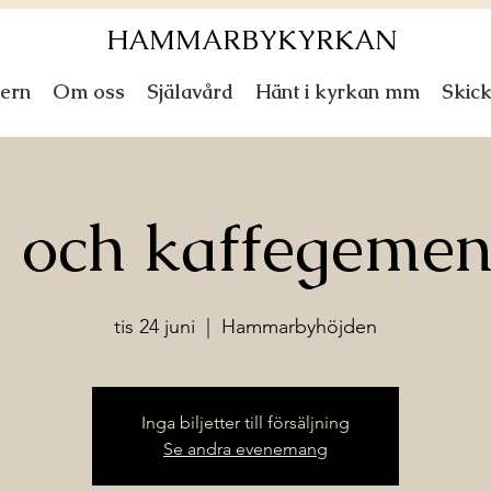
HAMMARBYKYRKAN
ern
Om oss
Själavård
Hänt i kyrkan mm
Skic
 och kaffegeme
tis 24 juni
  |  
Hammarbyhöjden
Inga biljetter till försäljning
Se andra evenemang