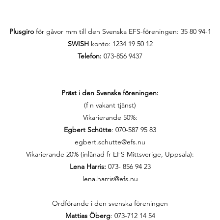
Plusgiro
för gåvor mm till den Svenska EFS-föreningen:
35 80 94-1
SWISH
konto: 1234 19 50 12
Telefon:
073-856 9437
Präst i den Svenska föreningen:
(f n vakant tjänst)
Vikarierande 50%:
Egbert Schütte
: 070-587 95 83
egbert.schutte@efs.nu
Vikarierande 20% (inlånad fr EFS Mittsverige, Uppsala):
Lena Harris:
073- 856 94 23
lena.harris@efs.nu
Ordförande i den svenska föreningen
Mattias Öberg
: 073-712 14 54