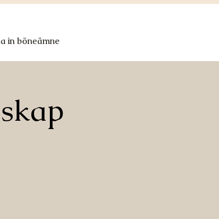
ka in böneämne
nskap